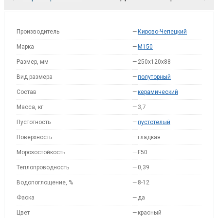
Производитель
—
Кирово-Чепецкий
Марка
—
M150
Размер, мм
—
250x120x88
Вид размера
—
полуторный
Состав
—
керамический
Масса, кг
—
3,7
Пустотность
—
пустотелый
Поверхность
—
гладкая
Морозостойкость
—
F50
Теплопроводность
—
0,39
Водопоглощение, %
—
8-12
Фаска
—
да
Цвет
—
красный