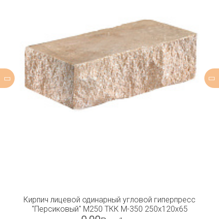
Кирпич лицевой одинарный угловой гиперпресс
"Персиковый" М250 ТКК М-350 250х120х65