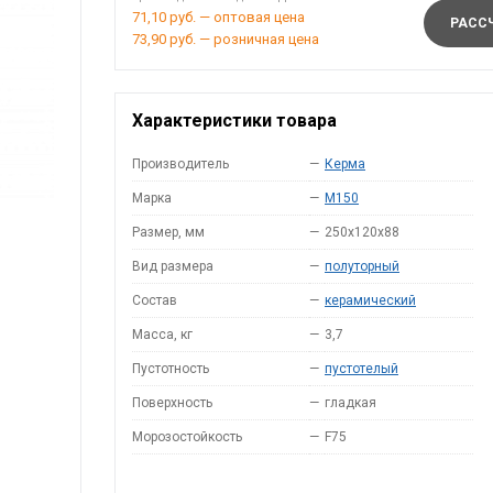
71,10 руб. — оптовая цена
РАССЧ
73,90 руб. — розничная цена
Характеристики товара
Производитель
—
Керма
Марка
—
M150
Размер, мм
—
250x120x88
Вид размера
—
полуторный
Состав
—
керамический
Масса, кг
—
3,7
Пустотность
—
пустотелый
Поверхность
—
гладкая
Морозостойкость
—
F75