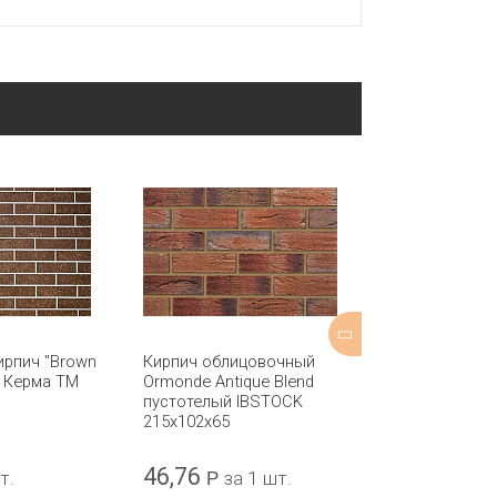
ирпич "Brown
Кирпич облицовочный
Кирпич обли
м Керма ТМ
Ormonde Antique Blend
Pevensey Mult
пустотелый IBSTOCK
полнотелый 
215x102x65
215x102x65
46,76
57,75
т.
Р
за 1 шт.
Р
за 