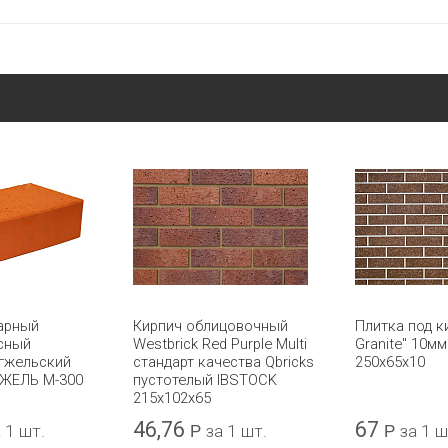
арный
Кирпич облицовочный
Плитка под к
сный
Westbrick Red Purple Multi
Granite" 10м
гжельский
стандарт качества Qbricks
250х65х10
ГЖЕЛЬ М-300
пустотелый IBSTOCK
215x102x65
46,76
67
 1 шт.
Р
за 1 шт.
Р
за 1 ш