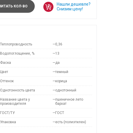
Нашли дешевле?
ИТАТЬ КОЛ-ВО
Снизим цену!
Теплопроводность
—
0,36
Водопоглощение, %
—
13
Фаска
—
да
Цвет
—
темный
Оттенок
—
корица
Однотонность цвета
—
однотонный
Название цвета у
—
пшеничное лето
производителя
бархат
ГОСТ/ТУ
—
ГОСТ
Упаковка
—
есть (полиэтилен)