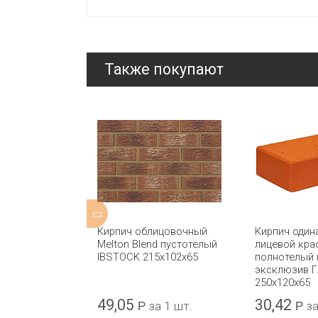
Также покупают
ицовочный
Кирпич облицовочный
Кирпич один
Tudor
Melton Blend пустотелый
лицевой кра
 IBSTOCK
IBSTOCK 215x102x65
полнотелый 
эксклюзив 
250x120x65
49,05
30,42
а 1 шт.
Р
за 1 шт.
Р
за