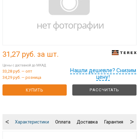
31,27
руб. за шт.
Цены с доставкой до МКАД
Нашли дешевле? Снизим
33,28 руб. — опт
цену!
34,29 руб. — розница
РАССЧИТАТЬ
КУПИТЬ
<
>
Характеристики
Оплата
Доставка
Гарантия
Упа