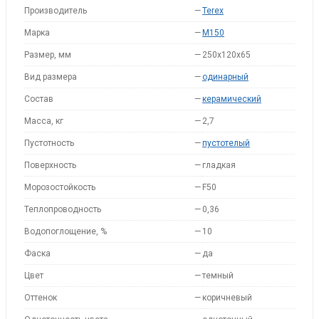
Производитель
—
Terex
Марка
—
M150
Размер, мм
—
250x120x65
Вид размера
—
одинарный
Состав
—
керамический
Масса, кг
—
2,7
Пустотность
—
пустотелый
Поверхность
—
гладкая
Морозостойкость
—
F50
Теплопроводность
—
0,36
Водопоглощение, %
—
10
Фаска
—
да
Цвет
—
темный
Оттенок
—
коричневый