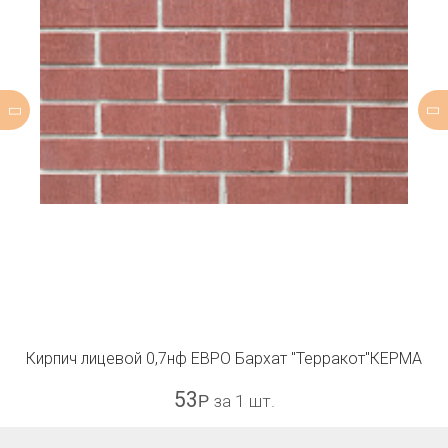
Кирпич лицевой 0,7нф ЕВРО Бархат "Терракот"КЕРМА
53
Р
за 1 шт.