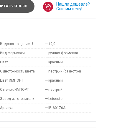
Нашли дешевле?
ИТАТЬ КОЛ-ВО
Снизим цену!
Водопоглощение, %
—
19,0
Вид формовки
—
ручная формовка
Цвет
—
красный
Однотонность цвета
—
пестрый (разнотон)
Цвет ИМПОРТ
—
красный
Оттенок ИМПОРТ
—
пёстрый
Завод изготовитель
—
Leicester
Артикул
—
IB A0176A