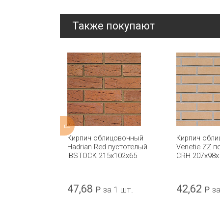
Также покупают
ицовочный
Кирпич облицовочный
Кирпич обл
ndmade Light
Hadrian Red пустотелый
Venetie ZZ 
олнотелый
IBSTOCK 215x102x65
CRH 207x98x
5x102x65
47,68
42,62
а 1 шт.
Р
за 1 шт.
Р
за