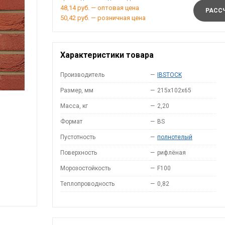
48,14 руб. — оптовая цена
РАССЧ
50,42 руб. — розничная цена
Характеристики товара
Производитель
—
IBSTOCK
Размер, мм
—
215x102x65
Масса, кг
—
2,20
Формат
—
BS
Пустотность
—
полнотелый
Поверхность
—
рифлёная
Морозостойкость
—
F100
Теплопроводность
—
0,82