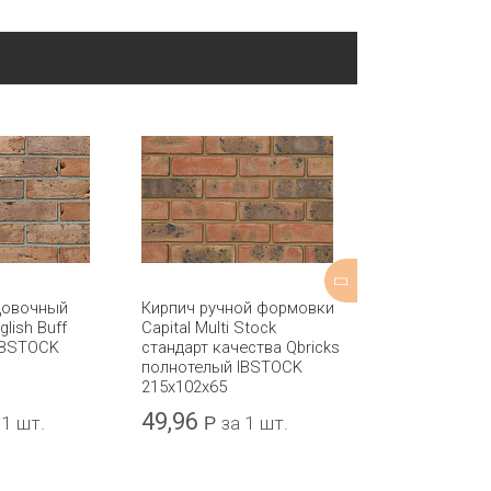
цовочный
Кирпич ручной формовки
Кирпич обли
glish Buff
Capital Multi Stock
Praag Linear 
IBSTOCK
стандарт качества Qbricks
CRH 207x98x5
полнотелый IBSTOCK
215x102x65
49,96
43,55
 1 шт.
Р
за 1 шт.
Р
за 