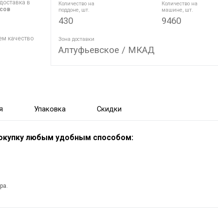
доставка в
Количество на
Количество на
асов
поддоне, шт.
машине, шт.
430
9460
ем качество
Зона доставки
Алтуфьевское / МКАД
я
Упаковка
Скидки
покупку любым удобным способом:
ра.