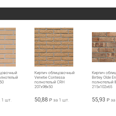
ицовочный
Кирпич облицовочный
Кирпич обли
полнотелый
Venetie Contessa
Birtley Olde En
50
полнотелый CRH
полнотелый 
207x98x50
215x102x65
50,88
55,93
 1 шт.
Р
за 1 шт.
Р
за