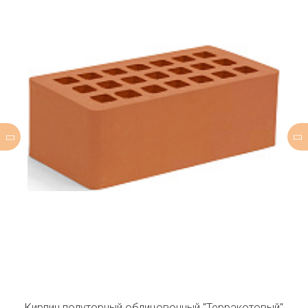
Кирпич полуторный облицовочный "Терракотовый"