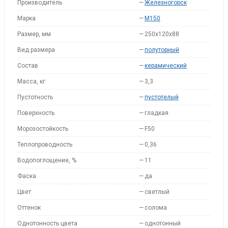
Производитель
—
Железногорск
Марка
—
M150
Размер, мм
—
250x120x88
Вид размера
—
полуторный
Состав
—
керамический
Масса, кг
—
3,3
Пустотность
—
пустотелый
Поверхность
—
гладкая
Морозостойкость
—
F50
Теплопроводность
—
0,36
Водопоглощение, %
—
11
Фаска
—
да
Цвет
—
светлый
Оттенок
—
солома
Однотонность цвета
—
однотонный