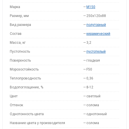
Марка
—
M150
Размер, мм
—
250x120x88
Вид размера
—
полуторный
Состав
—
керамический
Масса, кг
—
3,2
Пустотность
—
пустотелый
Поверхность
—
гладкая
Морозостойкость
—
F50
Теплопроводность
—
0,36
Водопоглощение, %
—
8-12
Цвет
—
светлый
Оттенок
—
солома
Однотонность цвета
—
однотонный
Название цвета у производителя
—
солома