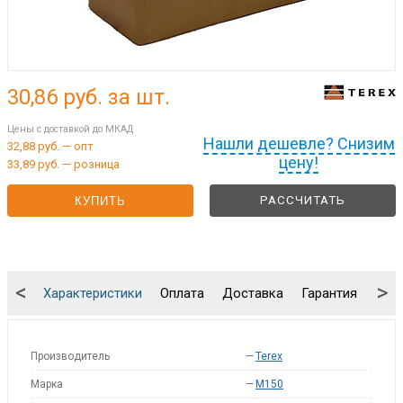
30,86
руб. за шт.
Цены с доставкой до МКАД
Нашли дешевле? Снизим
32,88 руб. — опт
цену!
33,89 руб. — розница
РАССЧИТАТЬ
КУПИТЬ
<
>
Характеристики
Оплата
Доставка
Гарантия
Упа
Производитель
—
Terex
Марка
—
M150