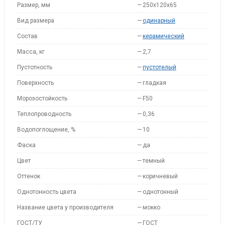
Размер, мм
—
250x120x65
Вид размера
—
одинарный
Состав
—
керамический
Масса, кг
—
2,7
Пустотность
—
пустотелый
Поверхность
—
гладкая
Морозостойкость
—
F50
Теплопроводность
—
0,36
Водопоглощение, %
—
10
Фаска
—
да
Цвет
—
темный
Оттенок
—
коричневый
Однотонность цвета
—
однотонный
Название цвета у производителя
—
мокко
ГОСТ/ТУ
—
ГОСТ