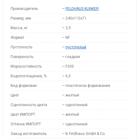
Производитель
—
FELDHAUS KLINKER
Размер, мм
—
240x115x71
Масса, кг
—
2,9
Формат
—
NF
Пустотность
—
пустотелый
Поверхность
—
гладкая
Морозостойкость
—
F200
Водопоглощение, %
—
6,0
Вид формовки
—
пластичное формование
Цвет
—
желтый
Однотонность цвета
—
однотонный
Цвет ИМПОРТ
—
жёлтый
Оттенок ИМПОРТ
—
однотонный
Завод изготовитель
—
B.Feldhaus GmbH & Co.