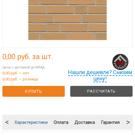
0,00
руб. за шт.
Цены с доставкой до МКАД
Нашли дешевле? Снизим
0,00 руб. — опт
цену!
0,00 руб. — розница
РАССЧИТАТЬ
КУПИТЬ
<
>
Характеристики
Оплата
Доставка
Гарантия
Упа