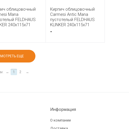
пич облицовочный
Кирпич облицовочный
mesi Mana
Carmesi Antic Mana
тотелый FELDHAUS
пустотелый FELDHAUS
KER 240x115x71
KLINKER 240x115x71
-
СМОТРЕТЬ ЕЩЕ
ы:
←
1
2
→
Информация
О компании
Доставка