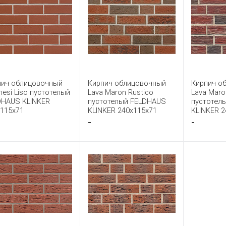
пич облицовочный
Кирпич облицовочный
Кирпич о
esi Liso пустотелый
Lava Maron Rustico
Lava Mar
DHAUS KLINKER
пустотелый FELDHAUS
пустотел
x115x71
KLINKER 240x115x71
KLINKER 2
-
-