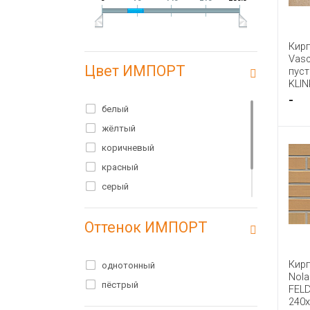
Кир
Vasc
Цвет ИМПОРТ
пус
KLIN
-
белый
жёлтый
коричневый
красный
серый
синий
Оттенок ИМПОРТ
чёрный
Кир
однотонный
Nola
пёстрый
FEL
240