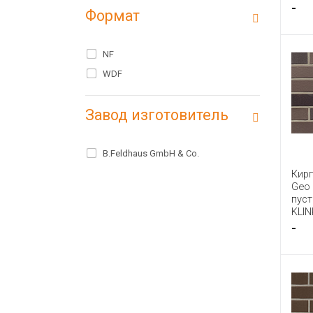
-
Формат
NF
WDF
Завод изготовитель
B.Feldhaus GmbH & Co.
Кир
Geo 
пус
KLIN
-