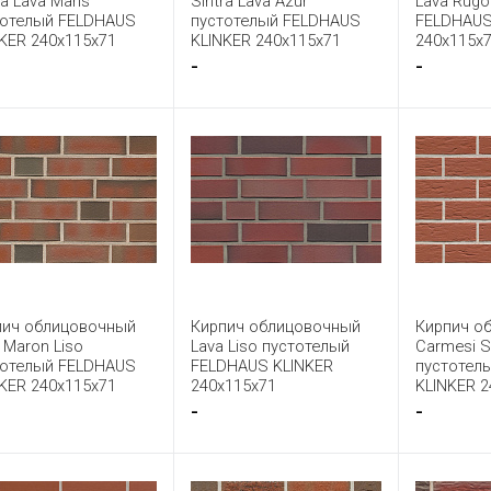
ra Lava Maris
Sintra Lava Azur
Lava Rugo
тотелый FELDHAUS
пустотелый FELDHAUS
FELDHAUS
KER 240x115x71
KLINKER 240x115x71
240x115x
-
-
пич облицовочный
Кирпич облицовочный
Кирпич о
 Maron Liso
Lava Liso пустотелый
Carmesi 
тотелый FELDHAUS
FELDHAUS KLINKER
пустотел
KER 240x115x71
240x115x71
KLINKER 2
-
-