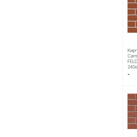
Кир
Carm
FEL
240
-