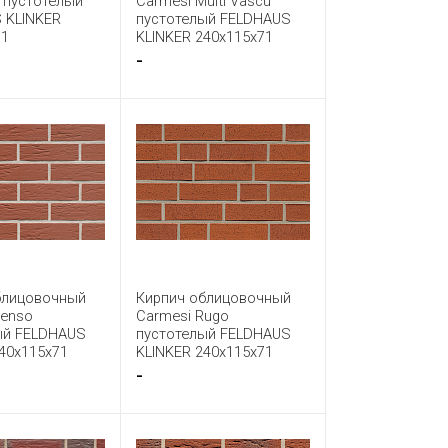
 пустотелый
Carmesi Multi Vascu
 KLINKER
пустотелый FELDHAUS
71
KLINKER 240x115x71
-
блицовочный
Кирпич облицовочный
Senso
Carmesi Rugo
ый FELDHAUS
пустотелый FELDHAUS
40x115x71
KLINKER 240x115x71
-