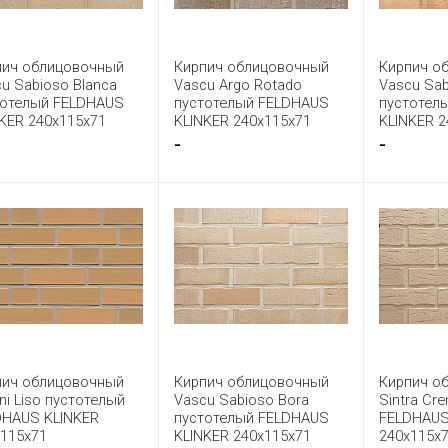
пич облицовочный
Кирпич облицовочный
Кирпич о
u Sabioso Blanca
Vascu Argo Rotado
Vascu Sab
тотелый FELDHAUS
пустотелый FELDHAUS
пустотел
KER 240x115x71
KLINKER 240x115x71
KLINKER 2
-
-
пич облицовочный
Кирпич облицовочный
Кирпич о
ni Liso пустотелый
Vascu Sabioso Bora
Sintra Cr
DHAUS KLINKER
пустотелый FELDHAUS
FELDHAUS
x115x71
KLINKER 240x115x71
240x115x