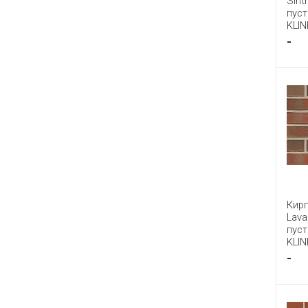
Sint
пус
KLIN
-
Кир
Lava
пус
KLIN
-