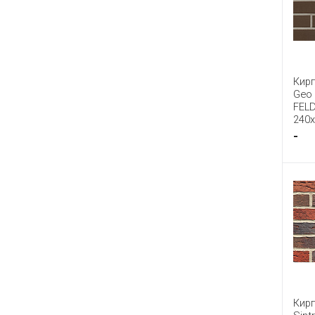
Кир
Geo 
FEL
240
-
Кир