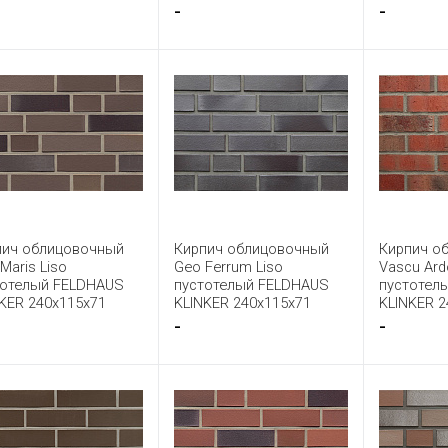
-
-
пич облицовочный
Кирпич облицовочный
Кирпич о
Maris Liso
Geo Ferrum Liso
Vascu Ard
тотелый FELDHAUS
пустотелый FELDHAUS
пустотел
KER 240x115x71
KLINKER 240x115x71
KLINKER 2
-
-