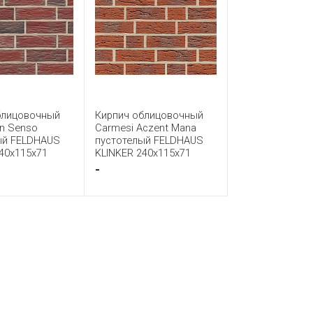
блицовочный
Кирпич облицовочный
on Senso
Carmesi Aczent Mana
ый FELDHAUS
пустотелый FELDHAUS
40x115x71
KLINKER 240x115x71
-