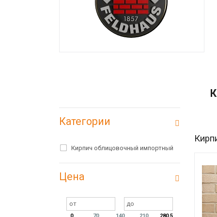
К
Категории
Кирп
Кирпич облицовочный импортный
Цена
0
70
140
210
280.53