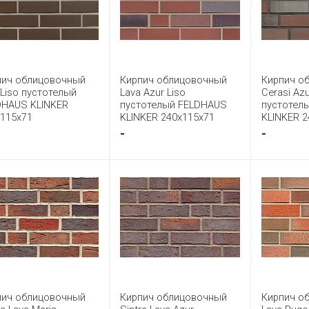
пич облицовочный
Кирпич облицовочный
Кирпич о
Liso пустотелый
Lava Azur Liso
Cerasi Azu
DHAUS KLINKER
пустотелый FELDHAUS
пустотел
x115x71
KLINKER 240x115x71
KLINKER 2
-
-
пич облицовочный
Кирпич облицовочный
Кирпич о