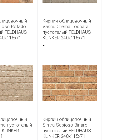
блицовочный
Кирпич облицовочный
ioso Rotado
Vascu Crema Toccata
ый FELDHAUS
пустотелый FELDHAUS
40x115x71
KLINKER 240x115x71
-
блицовочный
Кирпич облицовочный
ema пустотелый
Sintra Sabioso Binaro
 KLINKER
пустотелый FELDHAUS
71
KLINKER 240x115x71