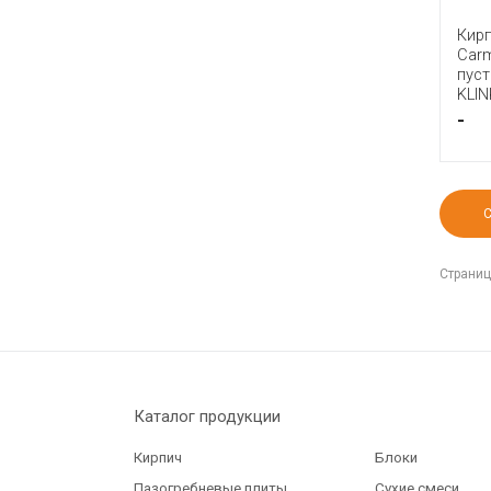
Кир
Car
пус
KLIN
-
Страниц
Каталог продукции
Кирпич
Блоки
Пазогребневые плиты
Сухие смеси