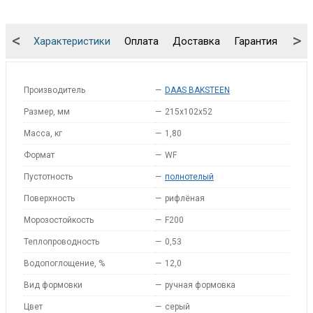
<
>
Характеристики
Оплата
Доставка
Гарантия
Упа
Производитель
—
DAAS BAKSTEEN
Размер, мм
—
215x102x52
Масса, кг
—
1,80
Формат
—
WF
Пустотность
—
полнотелый
Поверхность
—
рифлёная
Морозостойкость
—
F200
Теплопроводность
—
0,53
Водопоглощение, %
—
12,0
Вид формовки
—
ручная формовка
Цвет
—
серый