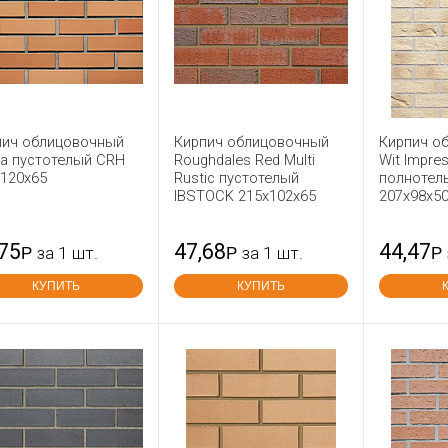
пич облицовочный
Кирпич облицовочный
Кирпич о
ra пустотелый CRH
Roughdales Red Multi
Wit Impre
x120x65
Rustic пустотелый
полнотел
IBSTOCK 215х102х65
207x98x5
,75
47,68
44,47
Р
за 1 шт.
Р
за 1 шт.
Р
КУПИТЬ
КУПИТЬ