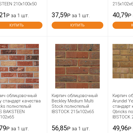
STEEN 210x100x50
215x102x
,21
37,59
40,79
Р
за 1 шт.
Р
за 1 шт.
Р
КУПИТЬ
КУПИТЬ
пич облицовочный
Кирпич облицовочный
Кирпич о
y стандарт качества
Beckley Medium Multi
Arundel Ye
cks полнотелый
Stock полнотелый
стандарт 
S BAKSTEEN
IBSTOCK 215x102x65
Qbricks п
x102x65
IBSTOCK 
,79
56,85
49,96
Р
за 1 шт.
Р
за 1 шт.
Р