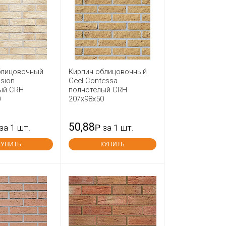
блицовочный
Кирпич облицовочный
ssion
Geel Contessa
ый CRH
полнотелый CRH
0
207x98x50
50,88
за 1 шт.
Р
за 1 шт.
КУПИТЬ
КУПИТЬ