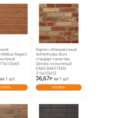
учной
Кирпич облицовочный
 Mellow Regent
Achterhoeks Bont
лнотелый
стандарт качества
215x102x65
Qbricks полнотелый
DAAS BAKSTEEN
215x102x52
36,67
за 1 шт.
Р
за 1 шт.
КУПИТЬ
КУПИТЬ