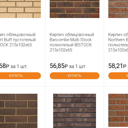
пич облицовочный
Кирпич облицовочный
Кирпич о
rt Buff пустотелый
Barcombe Multi Stock
Northern B
TOCK 215x102x65
полнотелый IBSTOCK
полнотел
215x102x65
215x102x
,68
56,85
58,21
Р
за 1 шт.
Р
за 1 шт.
Р
КУПИТЬ
КУПИТЬ