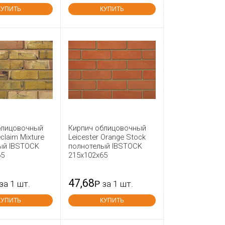
КУПИТЬ
КУПИТЬ
блицовочный
Кирпич облицовочный
claim Mixture
Leicester Orange Stock
ый IBSTOCK
полнотелый IBSTOCK
65
215x102x65
47,68
за 1 шт.
Р
за 1 шт.
КУПИТЬ
КУПИТЬ