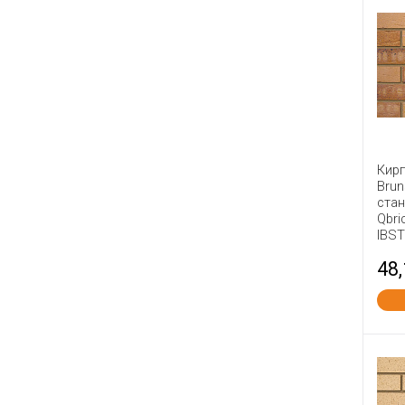
Кир
Brun
стан
Qbri
IBS
48