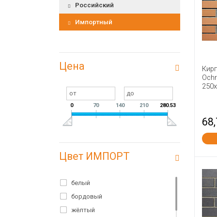
Российский
Импортный
Цена
Кир
Och
250
0
70
140
210
280.53
68
Цвет ИМПОРТ
белый
бордовый
жёлтый