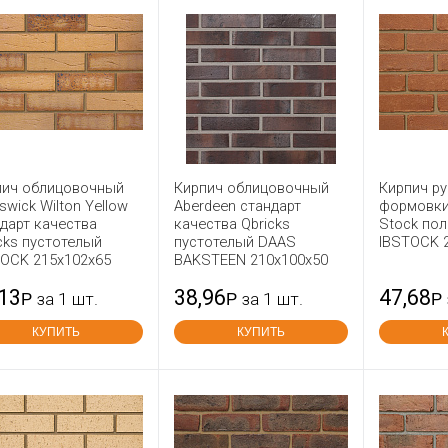
пич облицовочный
Кирпич облицовочный
Кирпич р
swick Wilton Yellow
Aberdeen стандарт
формовки
дарт качества
качества Qbricks
Stock по
cks пустотелый
пустотелый DAAS
IBSTOCK 
TOCK 215x102x65
BAKSTEEN 210x100x50
,13
38,96
47,68
Р
за 1 шт.
Р
за 1 шт.
Р
КУПИТЬ
КУПИТЬ