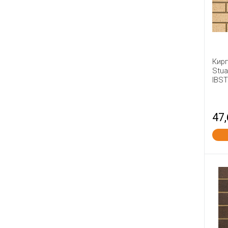
Кир
Stua
IBS
47