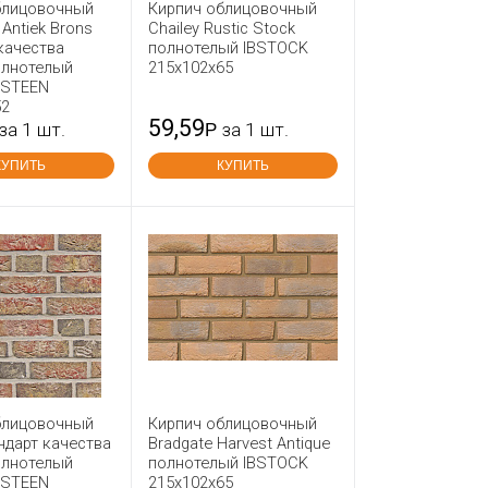
блицовочный
Кирпич облицовочный
 Antiek Brons
Chailey Rustic Stock
качества
полнотелый IBSTOCK
олнотелый
215x102x65
KSTEEN
52
59,59
за 1 шт.
Р
за 1 шт.
КУПИТЬ
КУПИТЬ
блицовочный
Кирпич облицовочный
ндарт качества
Bradgate Harvest Antique
олнотелый
полнотелый IBSTOCK
KSTEEN
215x102x65