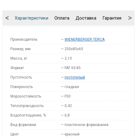
<
>
Характеристики
Оплата
Доставка
Гарантия
Упа
Производитель
—
WIENERBERGER TERCA
Размер, мм
—
250х85х65
Масса, кг
—
2,10
Формат
—
FAT 65-85
Пустотность
—
пустотелый
Поверхность
—
гладкая
Морозостойкость
—
F50
Теплопроводность
—
0,42
Водопоглощение, %
—
6,8
Вид формовки
—
пластичное формование
Цвет
—
красный