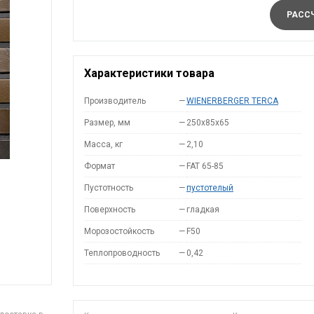
РАССЧ
Характеристики товара
Производитель
—
WIENERBERGER TERCA
Размер, мм
—
250x85x65
Масса, кг
—
2,10
Формат
—
FAT 65-85
Пустотность
—
пустотелый
Поверхность
—
гладкая
Морозостойкость
—
F50
Теплопроводность
—
0,42