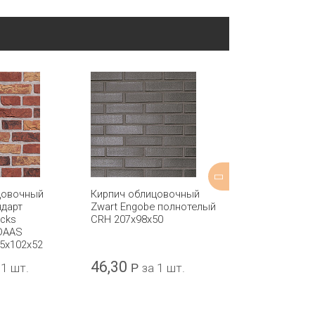
цовочный
Кирпич облицовочный
Кирпич обли
ндарт
Zwart Engobe полнотелый
Oud Rood Con
icks
CRH 207x98x50
полнотелый 
DAAS
207x98x50
5x102x52
46,30
50,42
 1 шт.
Р
за 1 шт.
Р
за 