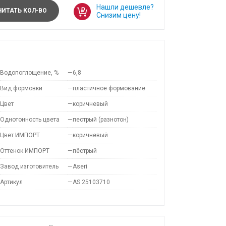
Нашли дешевле?
ИТАТЬ КОЛ-ВО
Снизим цену!
Водопоглощение, %
—
6,8
Вид формовки
—
пластичное формование
Цвет
—
коричневый
Однотонность цвета
—
пестрый (разнотон)
Цвет ИМПОРТ
—
коричневый
Оттенок ИМПОРТ
—
пёстрый
Завод изготовитель
—
Aseri
Артикул
—
AS 25103710