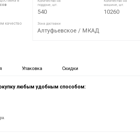
доставка в
Количество на
Количество на
асов
поддоне, шт.
машине, шт.
540
10260
ем качество
Зона доставки
Алтуфьевское / МКАД
я
Упаковка
Скидки
покупку любым удобным способом:
ра.