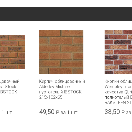
ицовочный
Кирпич облицовочный
Кирпич обли
st Stock
Alderley Mixture
Wembley ста
 IBSTOCK
пустотелый IBSTOCK
качества Qbr
215x102x65
полнотелый 
BAKSTEEN 21
49,50
38,50
 1 шт.
Р
за 1 шт.
Р
за