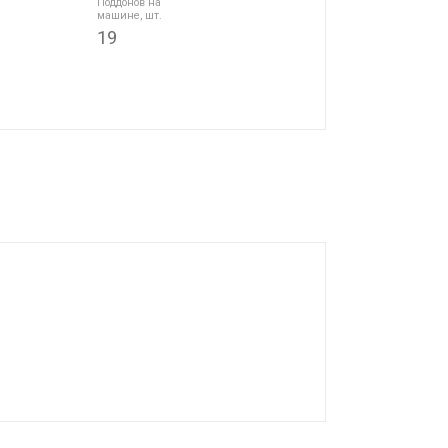
Поддонов на
машине, шт.
19