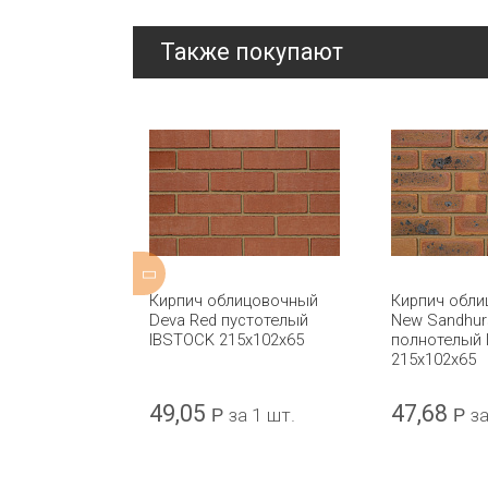
Также покупают
ицовочный
Кирпич облицовочный
Кирпич обл
лнотелый CRH
Deva Red пустотелый
New Sandhur
IBSTOCK 215x102x65
полнотелый
215x102x65
49,05
47,68
а 1 шт.
Р
за 1 шт.
Р
за