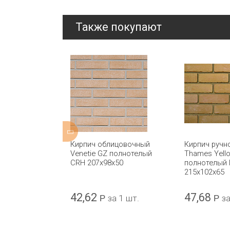
Также покупают
ицовочный
Кирпич облицовочный
Кирпич ручн
mooth Red
Venetie GZ полнотелый
Thames Yell
 IBSTOCK
CRH 207x98x50
полнотелый
215x102x65
42,62
47,68
а 1 шт.
Р
за 1 шт.
Р
за