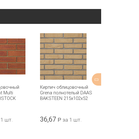
цовочный
Кирпич облицовочный
Кирпич обли
t Multi
Grena полнотелый DAAS
Holbrook Smo
IBSTOCK
BAKSTEEN 215x102x52
стандарт каче
пустотелый I
215x102x65
36,67
45,39
 1 шт.
Р
за 1 шт.
Р
за 