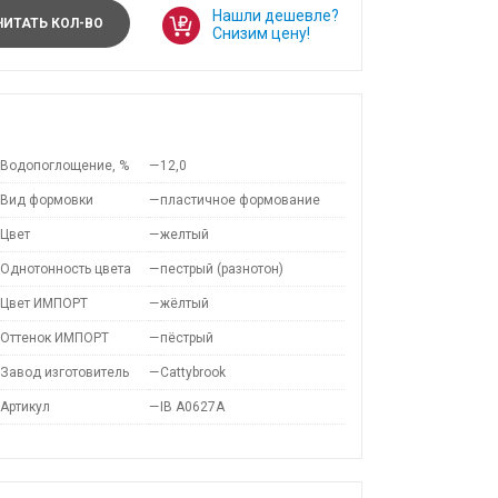
Нашли дешевле?
ИТАТЬ КОЛ-ВО
Снизим цену!
Водопоглощение, %
—
12,0
Вид формовки
—
пластичное формование
Цвет
—
желтый
Однотонность цвета
—
пестрый (разнотон)
Цвет ИМПОРТ
—
жёлтый
Оттенок ИМПОРТ
—
пёстрый
Завод изготовитель
—
Cattybrook
Артикул
—
IB A0627A