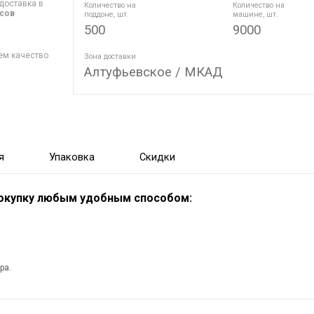
доставка в
Количество на
Количество на
асов
поддоне, шт.
машине, шт.
500
9000
ем качество
Зона доставки
Алтуфьевское / МКАД
я
Упаковка
Скидки
покупку любым удобным способом:
ра.