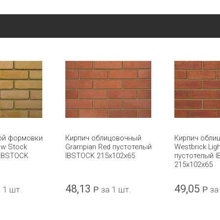
ой формовки
Кирпич облицовочный
Кирпич обли
ow Stock
Grampian Red пустотелый
Westbrick Ligh
 IBSTOCK
IBSTOCK 215x102x65
пустотелый 
215х102х65
48,13
49,05
 1 шт.
Р
за 1 шт.
Р
за