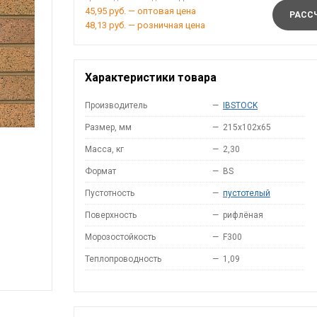
45,95 руб. — оптовая цена
РАССЧ
48,13 руб. — розничная цена
Характеристики товара
Производитель
—
IBSTOCK
Размер, мм
—
215x102x65
Масса, кг
—
2,30
Формат
—
BS
Пустотность
—
пустотелый
Поверхность
—
рифлёная
Морозостойкость
—
F300
Теплопроводность
—
1,09