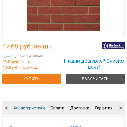
47,68
руб. за шт.
Цены с доставкой до МКАД
Нашли дешевле? Снизим
45,52 руб. — опт
цену!
47,68 руб. — розница
РАССЧИТАТЬ
КУПИТЬ
<
>
Характеристики
Оплата
Доставка
Гарантия
Упа