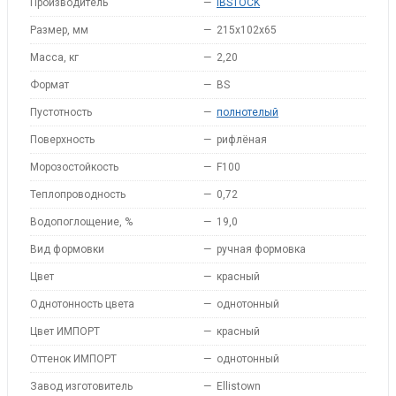
Производитель
—
IBSTOCK
Размер, мм
—
215x102x65
Масса, кг
—
2,20
Формат
—
BS
Пустотность
—
полнотелый
Поверхность
—
рифлёная
Морозостойкость
—
F100
Теплопроводность
—
0,72
Водопоглощение, %
—
19,0
Вид формовки
—
ручная формовка
Цвет
—
красный
Однотонность цвета
—
однотонный
Цвет ИМПОРТ
—
красный
Оттенок ИМПОРТ
—
однотонный
Завод изготовитель
—
Ellistown