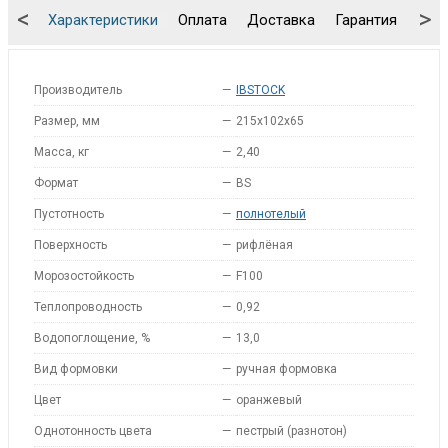
<
>
Характеристики
Оплата
Доставка
Гарантия
Упа
Производитель
—
IBSTOCK
Размер, мм
—
215x102x65
Масса, кг
—
2,40
Формат
—
BS
Пустотность
—
полнотелый
Поверхность
—
рифлёная
Морозостойкость
—
F100
Теплопроводность
—
0,92
Водопоглощение, %
—
13,0
Вид формовки
—
ручная формовка
Цвет
—
оранжевый
Однотонность цвета
—
пестрый (разнотон)