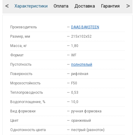
<
>
Характеристики
Оплата
Доставка
Гарантия
Упа
Производитель
—
DAAS BAKSTEEN
Размер, мм
—
215x102x52
Масса, кг
—
1,80
Формат
—
WF
Пустотность
—
полнотелый
Поверхность
—
рифлёная
Морозостойкость
—
F50
Теплопроводность
—
0,53
Водопоглощение, %
—
10,0
Вид формовки
—
ручная формовка
Цвет
—
оранжевый
Однотонность цвета
—
пестрый (разнотон)