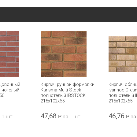
ицовочный
Кирпич ручной формовки
Кирпич обли
лнотелый
Karisma Multi Stock
Ivanhoe Crea
50
полнотелый IBSTOCK
полнотелый 
215x102x65
215x102x65
47,68
46,76
 1 шт.
Р
за 1 шт.
Р
за