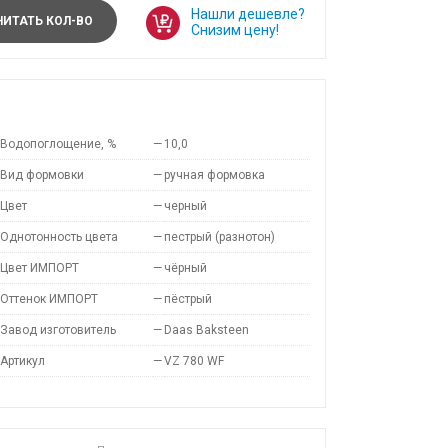
Нашли дешевле?
ИТАТЬ КОЛ-ВО
Снизим цену!
Водопоглощение, %
—
10,0
Вид формовки
—
ручная формовка
Цвет
—
черный
Однотонность цвета
—
пестрый (разнотон)
Цвет ИМПОРТ
—
чёрный
Оттенок ИМПОРТ
—
пёстрый
Завод изготовитель
—
Daas Baksteen
Артикул
—
VZ 780 WF