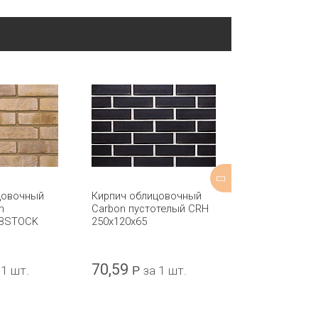
цовочный
Кирпич облицовочный
Кирпич обли
m
Carbon пустотелый CRH
Ivanhoe Katrin
IBSTOCK
250x120x65
полнотелый 
215x102x65
70,59
47,22
 1 шт.
Р
за 1 шт.
Р
за 