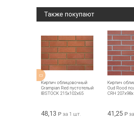
Также покупают
ицовочный
Кирпич облицовочный
Кирпич обл
 Multi Stock
Grampian Red пустотелый
Oud Rood по
 IBSTOCK
IBSTOCK 215x102x65
CRH 207x98x
48,13
41,25
а 1 шт.
Р
за 1 шт.
Р
за