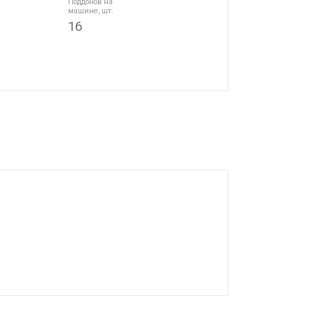
Поддонов на
машине, шт.
16