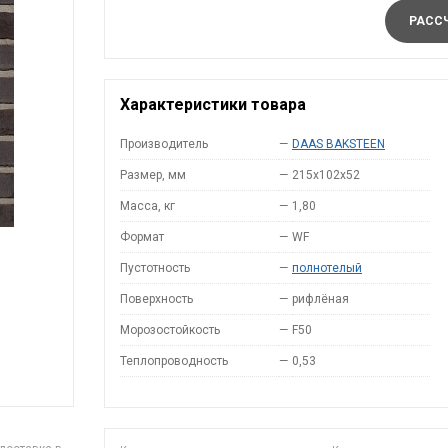
РАССЧ
Характеристики товара
Производитель
—
DAAS BAKSTEEN
Размер, мм
—
215x102x52
Масса, кг
—
1,80
Формат
—
WF
Пустотность
—
полнотелый
Поверхность
—
рифлёная
Морозостойкость
—
F50
Теплопроводность
—
0,53