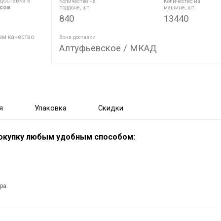
доставка в
Количество на
Количество на
асов
поддоне, шт.
машине, шт.
840
13440
ем качество
Зона доставки
Алтуфьевское / МКАД
я
Упаковка
Скидки
покупку любым удобным способом:
ра.