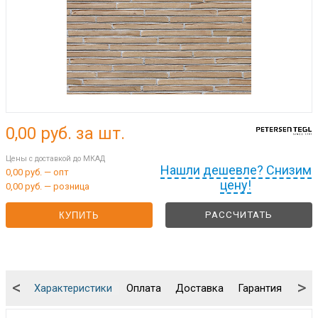
0,00
руб. за шт.
Цены с доставкой до МКАД
Нашли дешевле? Снизим
0,00 руб. — опт
цену!
0,00 руб. — розница
РАССЧИТАТЬ
КУПИТЬ
<
>
Характеристики
Оплата
Доставка
Гарантия
Упа