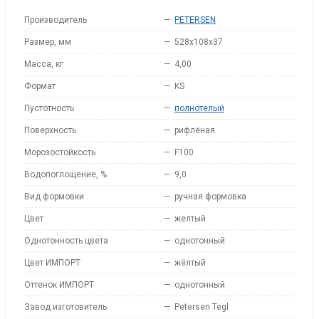
Производитель
—
PETERSEN
Размер, мм
—
528x108x37
Масса, кг
—
4,00
Формат
—
KS
Пустотность
—
полнотелый
Поверхность
—
рифлёная
Морозостойкость
—
F100
Водопоглощение, %
—
9,0
Вид формовки
—
ручная формовка
Цвет
—
желтый
Однотонность цвета
—
однотонный
Цвет ИМПОРТ
—
жёлтый
Оттенок ИМПОРТ
—
однотонный
Завод изготовитель
—
Petersen Tegl