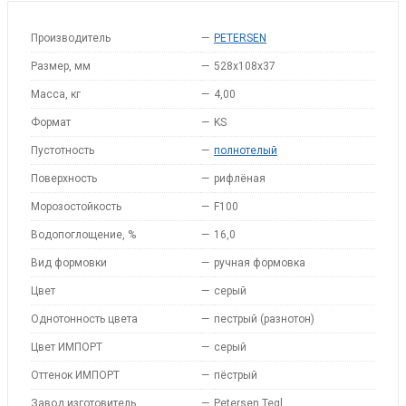
Производитель
—
PETERSEN
Размер, мм
—
528x108x37
Масса, кг
—
4,00
Формат
—
KS
Пустотность
—
полнотелый
Поверхность
—
рифлёная
Морозостойкость
—
F100
Водопоглощение, %
—
16,0
Вид формовки
—
ручная формовка
Цвет
—
серый
Однотонность цвета
—
пестрый (разнотон)
Цвет ИМПОРТ
—
серый
Оттенок ИМПОРТ
—
пёстрый
Завод изготовитель
—
Petersen Tegl