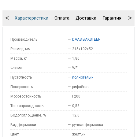
<
>
Характеристики
Оплата
Доставка
Гарантия
Упа
Производитель
—
DAAS BAKSTEEN
Размер, мм
—
215x102x52
Масса, кг
—
1,80
Формат
—
WF
Пустотность
—
полнотелый
Поверхность
—
рифлёная
Морозостойкость
—
F200
Теплопроводность
—
0,53
Водопоглощение, %
—
12,0
Вид формовки
—
ручная формовка
Цвет
—
желтый