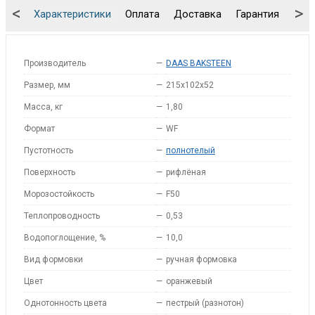
<
>
Характеристики
Оплата
Доставка
Гарантия
Упа
Производитель
—
DAAS BAKSTEEN
Размер, мм
—
215x102x52
Масса, кг
—
1,80
Формат
—
WF
Пустотность
—
полнотелый
Поверхность
—
рифлёная
Морозостойкость
—
F50
Теплопроводность
—
0,53
Водопоглощение, %
—
10,0
Вид формовки
—
ручная формовка
Цвет
—
оранжевый
Однотонность цвета
—
пестрый (разнотон)