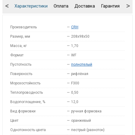
<
>
Характеристики
Оплата
Доставка
Гарантия
Упа
Производитель
—
CRH
Размер, мм
—
208x98x50
Масса, кг
—
1,70
Формат
—
WF
Пустотность
—
полнотелый
Поверхность
—
рифлёная
Морозостойкость
—
F300
Теплопроводность
—
0,50
Водопоглощение, %
—
12,0
Вид формовки
—
ручная формовка
Цвет
—
оранжевый
Однотонность цвета
—
пестрый (разнотон)