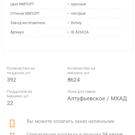
Цвет ИМПОРТ
—
красный
Оттенок ИМПОРТ
—
пёстрый
Завод изготовитель
—
Birtley
Артикул
—
IB A2602A
Количество на
Количество на
поддоне, шт.
машине, шт.
392
8624
Поддонов на
Зона доставки
машине, шт.
Алтуфьевское / МКАД
22
Вы можете оплатить заказ наличными
Оперативная доставка в течении
24 часов