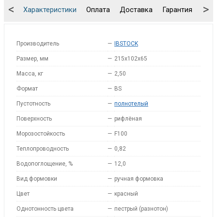
<
>
Характеристики
Оплата
Доставка
Гарантия
Упа
Производитель
—
IBSTOCK
Размер, мм
—
215x102x65
Масса, кг
—
2,50
Формат
—
BS
Пустотность
—
полнотелый
Поверхность
—
рифлёная
Морозостойкость
—
F100
Теплопроводность
—
0,82
Водопоглощение, %
—
12,0
Вид формовки
—
ручная формовка
Цвет
—
красный
Однотонность цвета
—
пестрый (разнотон)