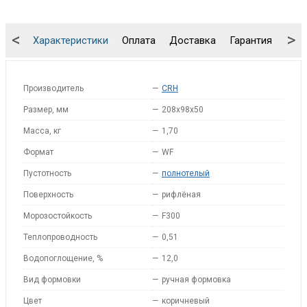
<
>
Характеристики
Оплата
Доставка
Гарантия
Упа
Производитель
—
CRH
Размер, мм
—
208x98x50
Масса, кг
—
1,70
Формат
—
WF
Пустотность
—
полнотелый
Поверхность
—
рифлёная
Морозостойкость
—
F300
Теплопроводность
—
0,51
Водопоглощение, %
—
12,0
Вид формовки
—
ручная формовка
Цвет
—
коричневый