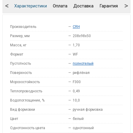
<
>
Характеристики
Оплата
Доставка
Гарантия
Упа
Производитель
—
CRH
Размер, мм
—
208x98x50
Масса, кг
—
1,70
Формат
—
WF
Пустотность
—
полнотелый
Поверхность
—
рифлёная
Морозостойкость
—
F300
Теплопроводность
—
0,49
Водопоглощение, %
—
10,0
Вид формовки
—
ручная формовка
Цвет
—
белый
Однотонность цвета
—
однотонный