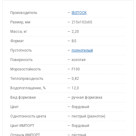
Производитель
—
IBSTOCK
Размер, мм
—
215x102x65
Масса, кг
—
2,20
Формат
—
BS
Пустотность
—
полнотелый
Поверхность
—
колотая
Морозостойкость
—
F100
Теплопроводность
—
0,82
Водопоглощение, %
—
12,0
Вид формовки
—
ручная формовка
Цвет
—
бордовый
Однотонность цвета
—
пестрый (разнотон)
Цвет ИМПОРТ
—
бордовый
Оттенок ИМПОРТ
—
пёстрый