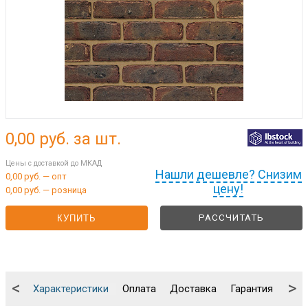
0,00
руб. за шт.
Цены с доставкой до МКАД
Нашли дешевле? Снизим
0,00 руб. — опт
цену!
0,00 руб. — розница
РАССЧИТАТЬ
КУПИТЬ
<
>
Характеристики
Оплата
Доставка
Гарантия
Упа