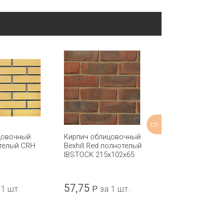
цовочный
Кирпич облицовочный
Кирпич обли
отелый CRH
Bexhill Red полнотелый
Oakham Buff M
IBSTOCK 215x102x65
пустотелый I
215x102x65
57,75
42,16
 1 шт.
Р
за 1 шт.
Р
за 