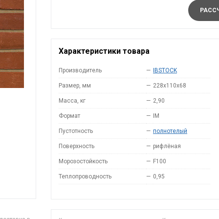
РАССЧ
Характеристики товара
Производитель
—
IBSTOCK
Размер, мм
—
228x110x68
Масса, кг
—
2,90
Формат
—
IM
Пустотность
—
полнотелый
Поверхность
—
рифлёная
Морозостойкость
—
F100
Теплопроводность
—
0,95