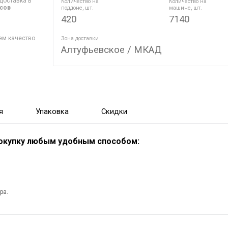
доставка в
Количество на
Количество на
асов
поддоне, шт.
машине, шт.
420
7140
ем качество
Зона доставки
Алтуфьевское / МКАД
я
Упаковка
Скидки
покупку любым удобным способом:
ра.