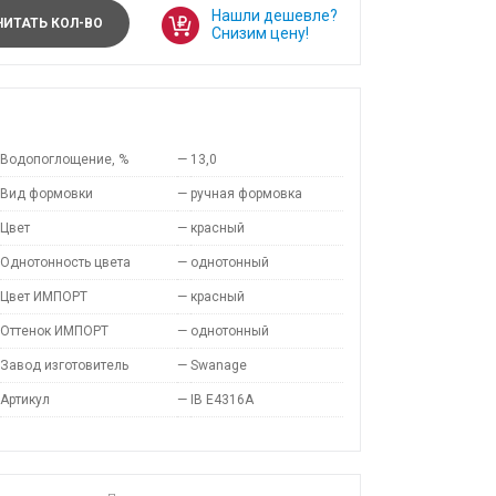
Нашли дешевле?
ИТАТЬ КОЛ-ВО
Снизим цену!
Водопоглощение, %
—
13,0
Вид формовки
—
ручная формовка
Цвет
—
красный
Однотонность цвета
—
однотонный
Цвет ИМПОРТ
—
красный
Оттенок ИМПОРТ
—
однотонный
Завод изготовитель
—
Swanage
Артикул
—
IB E4316A