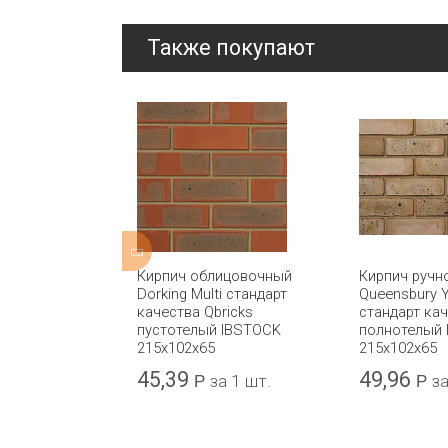
Также покупают
ицовочный
Кирпич облицовочный
Кирпич ручн
полнотелый
Dorking Multi стандарт
Queensbury Y
x50
качества Qbricks
стандарт кач
пустотелый IBSTOCK
полнотелый
215x102x65
215х102х65
45,39
49,96
а 1 шт.
Р
за 1 шт.
Р
за