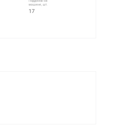
Поддонов на
машине, шт.
17