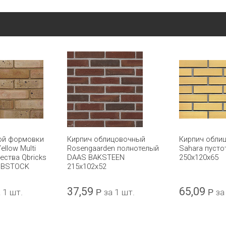
ой формовки
Кирпич облицовочный
Кирпич обли
ellow Multi
Rosengaarden полнотелый
Sahara пуст
ества Qbricks
DAAS BAKSTEEN
250х120х65
 IBSTOCK
215x102x52
37,59
65,09
 1 шт.
Р
за 1 шт.
Р
за