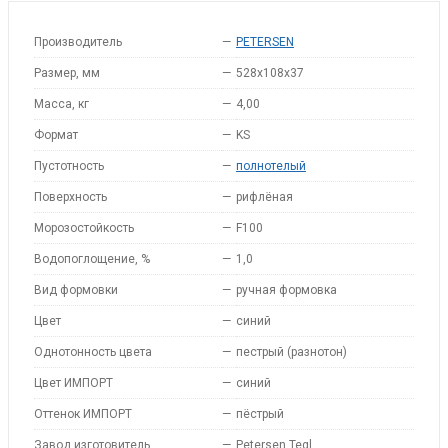
Производитель
—
PETERSEN
Размер, мм
—
528x108x37
Масса, кг
—
4,00
Формат
—
KS
Пустотность
—
полнотелый
Поверхность
—
рифлёная
Морозостойкость
—
F100
Водопоглощение, %
—
1,0
Вид формовки
—
ручная формовка
Цвет
—
синий
Однотонность цвета
—
пестрый (разнотон)
Цвет ИМПОРТ
—
синий
Оттенок ИМПОРТ
—
пёстрый
Завод изготовитель
—
Petersen Tegl