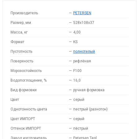
Производитель
—
PETERSEN
Размер, мм
—
528x108x37
Масса, кг
—
4,00
Формат
—
KS
Пустотность
—
полнотелый
Поверхность
—
рифлёная
Морозостойкость
—
F100
Водопоглощение, %
—
16,0
Вид формовки
—
ручная формовка
Цвет
—
серый
Однотонность цвета
—
пестрый (разнотон)
Цвет ИМПОРТ
—
серый
Оттенок ИМПОРТ
—
пёстрый
Завод изготовитель
—
Petersen Tegl