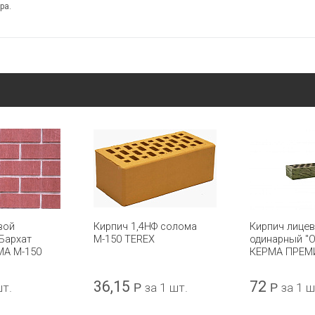
ра.
вой
Кирпич 1,4НФ солома
Кирпич лице
Бархат
М-150 TEREX
одинарный "Ol
МА М-150
КЕРМА ПРЕ
36,15
72
шт.
Р
за 1 шт.
Р
за 1 ш