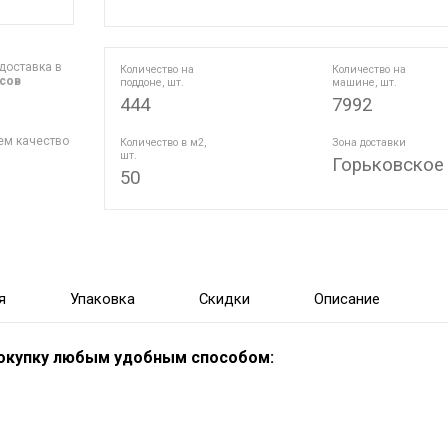
доставка в
Количество на
Количество на
асов
поддоне, шт.
машине, шт.
444
7992
ем качество
Количество в м2,
Зона доставки
шт.
Горьковское
50
я
Упаковка
Скидки
Описание
покупку любым удобным способом: