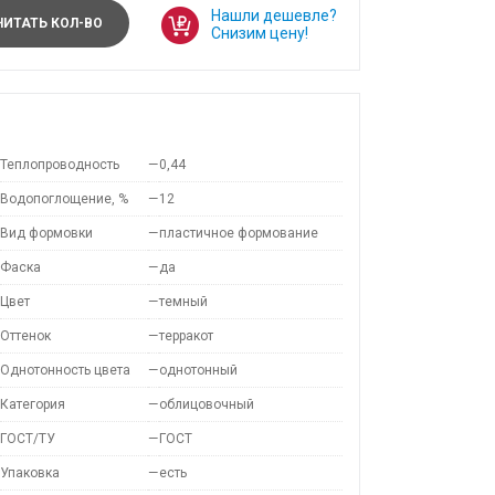
Нашли дешевле?
ИТАТЬ КОЛ-ВО
Снизим цену!
Теплопроводность
—
0,44
Водопоглощение, %
—
12
Вид формовки
—
пластичное формование
Фаска
—
да
Цвет
—
темный
Оттенок
—
терракот
Однотонность цвета
—
однотонный
Категория
—
облицовочный
ГОСТ/ТУ
—
ГОСТ
Упаковка
—
есть