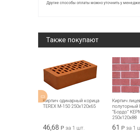
Другие способы оплаты можно уточнить у менедже
Также покупают
уторный
Кирпич одинарный корица
Кирпич лице
ракот М-150
TEREX М-150 250x120x65
полуторный 
 с УС
"Бордо" КЕР
250x120x88
46,68
61
а 1 шт.
Р
за 1 шт.
Р
за 1 