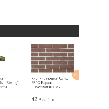
вой
Кирпич лицевой 0,7нф
Плитка под ки
ive Strong"
ЕВРО Бархат
Strong" 10мм
МИУМ
"Шоколад"КЕРМА
250х65х10
42
67
т.
Р
за 1 шт.
Р
за 1 ш