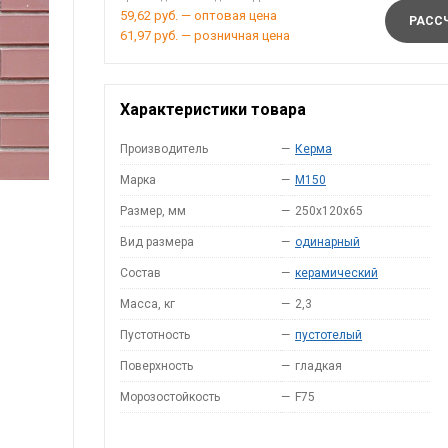
59,62 руб. — оптовая цена
РАССЧ
61,97 руб. — розничная цена
Характеристики товара
Производитель
—
Керма
Марка
—
M150
Размер, мм
—
250х120х65
Вид размера
—
одинарный
Состав
—
керамический
Масса, кг
—
2,3
Пустотность
—
пустотелый
Поверхность
—
гладкая
Морозостойкость
—
F75