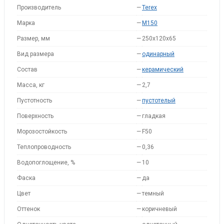
Производитель
—
Terex
Марка
—
M150
Размер, мм
—
250x120x65
Вид размера
—
одинарный
Состав
—
керамический
Масса, кг
—
2,7
Пустотность
—
пустотелый
Поверхность
—
гладкая
Морозостойкость
—
F50
Теплопроводность
—
0,36
Водопоглощение, %
—
10
Фаска
—
да
Цвет
—
темный
Оттенок
—
коричневый