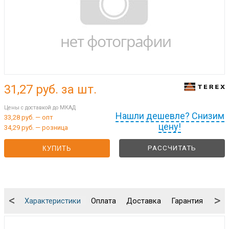
31,27
руб. за шт.
Цены с доставкой до МКАД
Нашли дешевле? Снизим
33,28 руб. — опт
цену!
34,29 руб. — розница
РАССЧИТАТЬ
КУПИТЬ
<
>
Характеристики
Оплата
Доставка
Гарантия
Упа