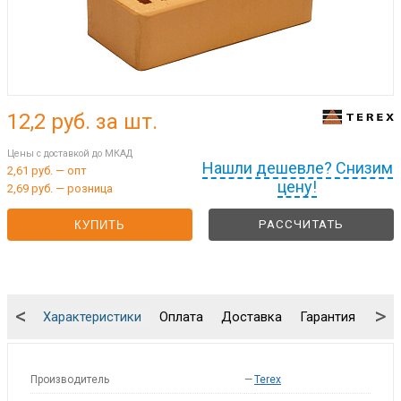
12,2
руб. за шт.
Цены с доставкой до МКАД
Нашли дешевле? Снизим
2,61 руб. — опт
цену!
2,69 руб. — розница
РАССЧИТАТЬ
КУПИТЬ
<
>
Характеристики
Оплата
Доставка
Гарантия
Упа
Производитель
—
Terex