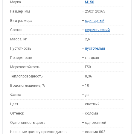
Марка
—
M150
Размер, мм
—
250x120x65
Вид размера
—
одинарный
Состав
—
керамический
Масса, кг
—
2,6
Пустотность
—
пустотелый
Поверхность
—
гладкая
Морозостойкость
—
F50
Теплопроводность
—
0,36
Водопоглощение, %
—
10
Фаска
—
да
Цвет
—
светлый
Оттенок
—
солома
Однотонность цвета
—
однотонный
Название цвета у производителя
—
солома-002