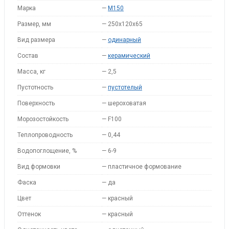
Марка
—
M150
Размер, мм
—
250х120х65
Вид размера
—
одинарный
Состав
—
керамический
Масса, кг
—
2,5
Пустотность
—
пустотелый
Поверхность
—
шероховатая
Морозостойкость
—
F100
Теплопроводность
—
0,44
Водопоглощение, %
—
6-9
Вид формовки
—
пластичное формование
Фаска
—
да
Цвет
—
красный
Оттенок
—
красный