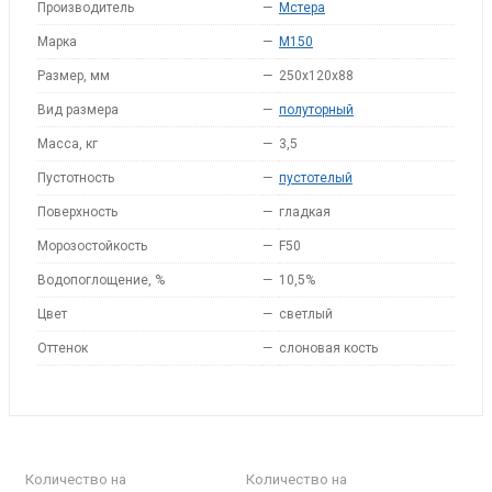
Производитель
—
Мстера
Марка
—
M150
Размер, мм
—
250x120x88
Вид размера
—
полуторный
Масса, кг
—
3,5
Пустотность
—
пустотелый
Поверхность
—
гладкая
Морозостойкость
—
F50
Водопоглощение, %
—
10,5%
Цвет
—
светлый
Оттенок
—
слоновая кость
Количество на
Количество на