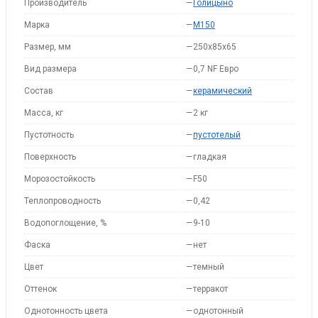
Производитель
—
Голицыно
Марка
—
M150
Размер, мм
—
250х85х65
Вид размера
—
0,7 NF Евро
Состав
—
керамический
Масса, кг
—
2 кг
Пустотность
—
пустотелый
Поверхность
—
гладкая
Морозостойкость
—
F50
Теплопроводность
—
0,42
Водопоглощение, %
—
9-10
Фаска
—
нет
Цвет
—
темный
Оттенок
—
терракот
Однотонность цвета
—
однотонный