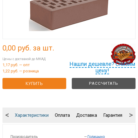
0,00
руб. за шт.
Цены с доставкой до МКАД
Нашли дешевле? Снизим
1,17 руб. — опт
цену!
1,22 руб. — розница
РАССЧИТАТЬ
КУПИТЬ
<
>
Характеристики
Оплата
Доставка
Гарантия
Упа
Производитель
—
Голицыно