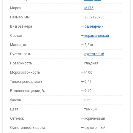
Марка
—
M175
Размер, мм
—
250x120x65
Вид размера
—
одинарный
Состав
—
керамический
Масса, кг
—
2,2 кг
Пустотность
—
пустотелый
Поверхность
—
гладкая
Морозостойкость
—
F100
Теплопроводность
—
0,42
Водопоглощение, %
—
9-10
Фаска
—
нет
Цвет
—
темный
Оттенок
—
коричневый
Однотонность цвета
—
однотонный