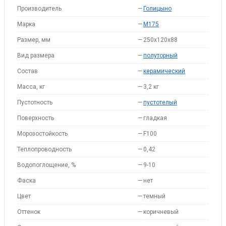
Производитель
—
Голицыно
Марка
—
M175
Размер, мм
—
250x120x88
Вид размера
—
полуторный
Состав
—
керамический
Масса, кг
—
3,2 кг
Пустотность
—
пустотелый
Поверхность
—
гладкая
Морозостойкость
—
F100
Теплопроводность
—
0,42
Водопоглощение, %
—
9-10
Фаска
—
нет
Цвет
—
темный
Оттенок
—
коричневый