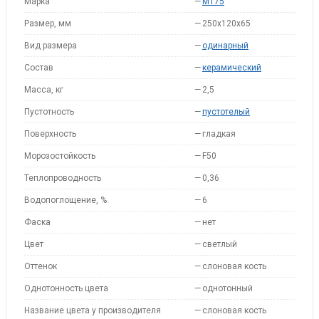
Марка
—
M175
Размер, мм
—
250x120x65
Вид размера
—
одинарный
Состав
—
керамический
Масса, кг
—
2,5
Пустотность
—
пустотелый
Поверхность
—
гладкая
Морозостойкость
—
F50
Теплопроводность
—
0,36
Водопоглощение, %
—
6
Фаска
—
нет
Цвет
—
светлый
Оттенок
—
слоновая кость
Однотонность цвета
—
однотонный
Название цвета у производителя
—
слоновая кость