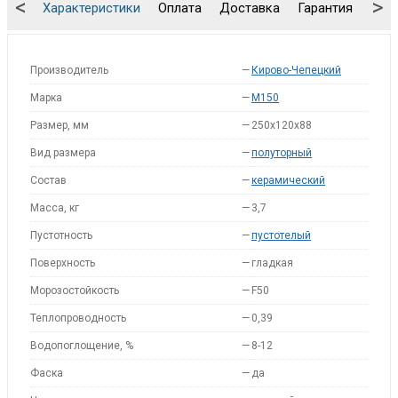
<
>
Характеристики
Оплата
Доставка
Гарантия
Упа
Производитель
—
Кирово-Чепецкий
Марка
—
M150
Размер, мм
—
250x120x88
Вид размера
—
полуторный
Состав
—
керамический
Масса, кг
—
3,7
Пустотность
—
пустотелый
Поверхность
—
гладкая
Морозостойкость
—
F50
Теплопроводность
—
0,39
Водопоглощение, %
—
8-12
Фаска
—
да