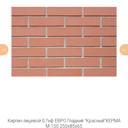
Кирпич лицевой 0,7нф ЕВРО Гладкий "Красный"КЕРМА
М-150 250х85х65