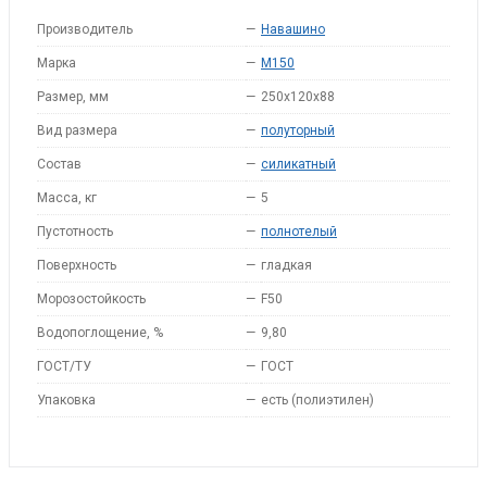
Производитель
—
Навашино
Марка
—
M150
Размер, мм
—
250x120x88
Вид размера
—
полуторный
Состав
—
силикатный
Масса, кг
—
5
Пустотность
—
полнотелый
Поверхность
—
гладкая
Морозостойкость
—
F50
Водопоглощение, %
—
9,80
ГОСТ/ТУ
—
ГОСТ
Упаковка
—
есть (полиэтилен)