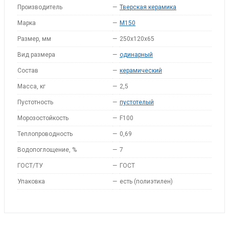
Производитель
—
Тверская керамика
Марка
—
M150
Размер, мм
—
250х120х65
Вид размера
—
одинарный
Состав
—
керамический
Масса, кг
—
2,5
Пустотность
—
пустотелый
Морозостойкость
—
F100
Теплопроводность
—
0,69
Водопоглощение, %
—
7
ГОСТ/ТУ
—
ГОСТ
Упаковка
—
есть (полиэтилен)