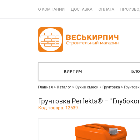
О КОМПАНИИ
ДОСТАВКА
ОПЛАТА
ПРОИЗВО
КИРПИЧ
БЛ
Главная
>
Каталог
>
Сухие смеси
>
Грунтовка
>
Грунтовк
Грунтовка Perfekta® – "Глубок
Код товара: 12539