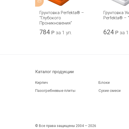
erfekta® –
Грунтовка Perfekta® –
Грунтовка У
10кг
"Глубокого
Perfekta® – 
Проникновения"
784
624
 1 уп.
Р
за 1 уп.
Р
за 1
Каталог продукции
Кирпич
Блоки
Пазогребневые плиты
Сухие смеси
© Все права защищены 2004 — 2026