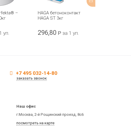
rfekta® –
HAGA бетоноконтакт
Грунтовка Per
0кг
HAGA ST 3кг
"Бетофикс" 1
296,80
1330
1 уп.
Р
за 1 уп.
Р
за 1
+7 495 032-14-80
заказать звонок
Наш офис
г.Москва, 2-й Рощинский проезд, 8с6
посмотреть на карте