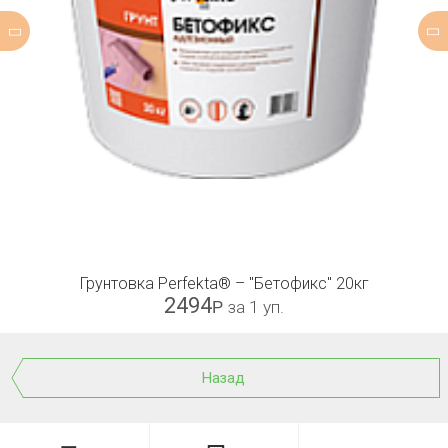
Грунтовка Perfekta® – "Бетофикс" 20кг
2494
Р
за 1 уп.
Назад