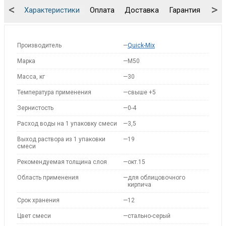
<
>
Характеристики
Оплата
Доставка
Гарантия
Упа
Производитель
—
Quick-Mix
Марка
—
M50
Масса, кг
—
30
Температура применения
—
свыше +5
Зернистость
—
0-4
Расход воды на 1 упаковку смеси
—
3,5
Выход раствора из 1 упаковки
—
19
смеси
Рекомендуемая толщина слоя
—
окт.15
Область применения
—
для облицовочного
кирпича
Срок хранения
—
12
Цвет смеси
—
стально-серый