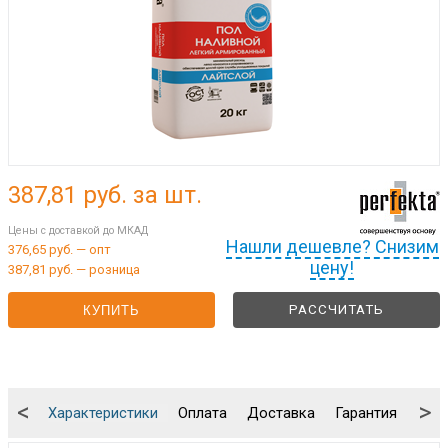
387,81
руб. за шт.
Цены с доставкой до МКАД
Нашли дешевле? Снизим
376,65 руб. — опт
цену!
387,81 руб. — розница
РАССЧИТАТЬ
КУПИТЬ
<
>
Характеристики
Оплата
Доставка
Гарантия
Упа