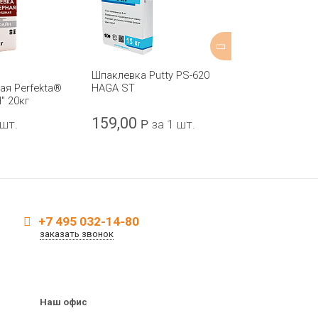
Шпаклевка Putty PS-620
Шпаклевка ги
ая Perfekta®
HAGA ST
Perfekta® "
" 20кг
20кг
159,00
741
 шт.
Р
за 1 шт.
Р
за 1 
+7 495 032-14-80
заказать звонок
Наш офис