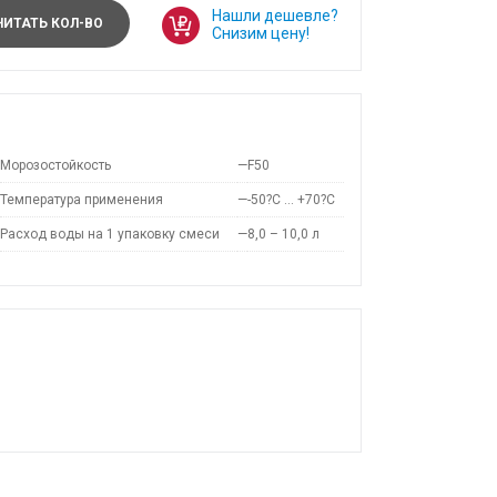
Нашли дешевле?
ИТАТЬ КОЛ-ВО
Снизим цену!
Морозостойкость
—
F50
Температура применения
—
-50?С … +70?С
Расход воды на 1 упаковку смеси
—
8,0 – 10,0 л