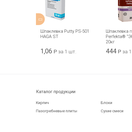
гипсовая
Шпаклевка Putty PS-501
Шпаклевка г
“СУПЕРФИНИШ”
HAGA ST
Perfekta® "
20кг
1,06
444
 1 шт.
Р
за 1 шт.
Р
за 1
Каталог продукции
Кирпич
Блоки
Пазогребневые плиты
Сухие смеси