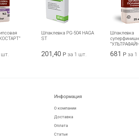
ипсовая
Шпаклевка PG-504 HAGA
Шпаклевка
ЭКОСТАРТ"
ST
суперфинишн
"УЛЬТРАФАЙН
201,40
681
 шт.
Р
за 1 шт.
Р
за 1
Информация
О компании
Доставка
Оплата
Статьи