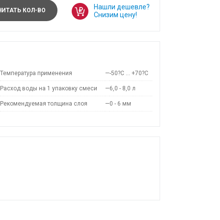
Нашли дешевле?
ИТАТЬ КОЛ-ВО
Снизим цену!
Температура применения
—
-50?С … +70?С
Расход воды на 1 упаковку смеси
—
6,0 - 8,0 л
Рекомендуемая толщина слоя
—
0 - 6 мм