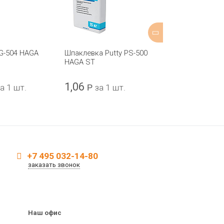
G-504 HAGA
Шпаклевка Putty PS-500
Шпаклевка KR
HAGA ST
ST
1,06
323,30
а 1 шт.
Р
за 1 шт.
Р
з
+7 495 032-14-80
заказать звонок
Наш офис