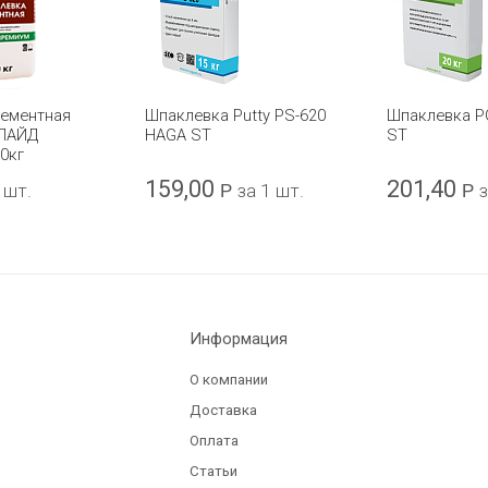
цементная
Шпаклевка Putty PS-620
Шпаклевка P
ГЛАЙД
HAGA ST
ST
0кг
159,00
201,40
 шт.
Р
за 1 шт.
Р
з
Информация
О компании
Доставка
Оплата
Статьи