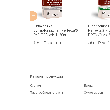
гипсовая
Шпаклевка
Шпаклевка 
“СУПЕРФИНИШ”
суперфинишная Perfekta®
Perfekta® «
"УЛЬТРАФАЙН" 20кг
ПРЕМИУМ» 2
681
561
 1 шт.
Р
за 1 шт.
Р
за 1
Каталог продукции
Кирпич
Блоки
Пазогребневые плиты
Сухие смеси