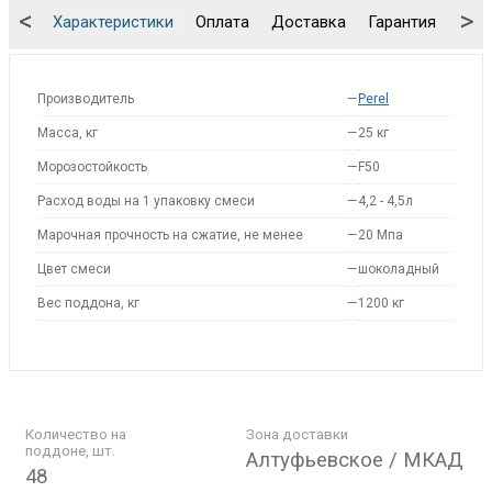
<
>
Характеристики
Оплата
Доставка
Гарантия
Упа
Производитель
—
Perel
Масса, кг
—
25 кг
Морозостойкость
—
F50
Расход воды на 1 упаковку смеси
—
4,2 - 4,5л
Марочная прочность на сжатие, не менее
—
20 Мпа
Цвет смеси
—
шоколадный
Вес поддона, кг
—
1200 кг
Количество на
Зона доставки
поддоне, шт.
Алтуфьевское / МКАД
48