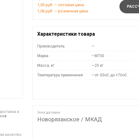
1,03 руб. — оптовая цена
РАССЧ
1,06 руб. — розничная цена
Характеристики товара
Производитель
—
Марка
—
M750
Масса, кг
—
25 кг
Температура применения
—
от -50оС до +70оС
доставка в
Зона доставки
асов
Новорязанское / МКАД
ем качество