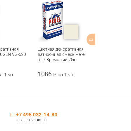
оративная
Цветная декоративная
Цветная деко
FUGEN VS-620
затирочная смесь Perel
затирка VERF
RL / Кремовый 25кг
HAGA ST
1086
434,60
а 1 уп.
Р
за 1 уп.
Р
з
+7 495 032-14-80
заказать звонок