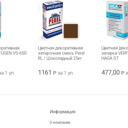
оративная
Цветная декоративная
Цветная дек
FUGEN VS-650
затирочная смесь Perel
затирка VER
RL / Шоколадный 25кг
HAGA ST
1161
477,00
за 1 уп.
Р
за 1 уп.
Р
з
Информация
О компании