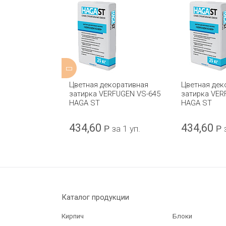
коративная
Цветная декоративная
Цветная дек
RFUGEN VS-640
затирка VERFUGEN VS-645
затирка VER
HAGA ST
HAGA ST
434,60
434,60
за 1 уп.
Р
за 1 уп.
Р
Каталог продукции
Кирпич
Блоки